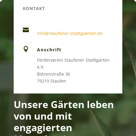
KONTAKT

info@staufener-stadtgaerten.de

Anschrift
Förderverein Staufener Stadtgärten
e.V.
Bötzenstraße 36
79219 Staufen
Unsere Gärten leben
von und mit
engagierten