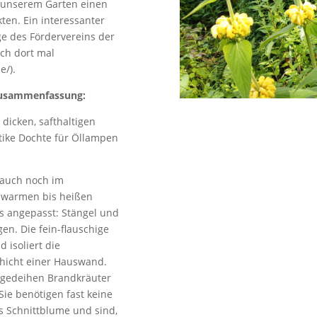
n unserem Garten einen
kten. Ein interessanter
ge des Fördervereins der
ich dort mal
e/).
 Zusammenfassung:
dicken, safthaltigen
tike Dochte für Öllampen
 auch noch im
 warmen bis heißen
s angepasst: Stängel und
en. Die fein-flauschige
isoliert die
schicht einer Hauswand.
n, gedeihen Brandkräuter
Sie benötigen fast keine
ls Schnittblume und sind,