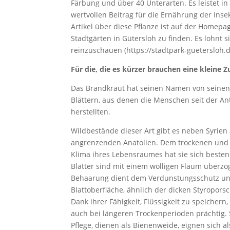
Färbung und über 40 Unterarten. Es leistet i
wertvollen Beitrag für die Ernährung der Inse
Artikel über diese Pflanze ist auf der Homepa
Stadtgärten in Gütersloh zu finden. Es lohnt s
reinzuschauen (https://stadtpark-guetersloh.d
Für die, die es kürzer brauchen eine kleine
Das Brandkraut hat seinen Namen von seinen 
Blättern, aus denen die Menschen seit der An
herstellten.
Wildbestände dieser Art gibt es neben Syrien
angrenzenden Anatolien. Dem trockenen und
Klima ihres Lebensraumes hat sie sich besten
Blätter sind mit einem wolligen Flaum überzog
Behaarung dient dem Verdunstungsschutz und 
Blattoberfläche, ähnlich der dicken Styropor
Dank ihrer Fähigkeit, Flüssigkeit zu speicher
auch bei längeren Trockenperioden prächtig. 
Pflege, dienen als Bienenweide, eignen sich a